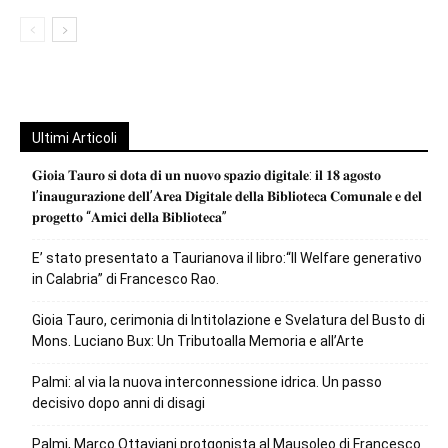
Ultimi Articoli
𝐆𝐢𝐨𝐢𝐚 𝐓𝐚𝐮𝐫𝐨 𝐬𝐢 𝐝𝐨𝐭𝐚 𝐝𝐢 𝐮𝐧 𝐧𝐮𝐨𝐯𝐨 𝐬𝐩𝐚𝐳𝐢𝐨 𝐝𝐢𝐠𝐢𝐭𝐚𝐥𝐞: 𝐢𝐥 𝟏𝟖 𝐚𝐠𝐨𝐬𝐭𝐨
𝐥’𝐢𝐧𝐚𝐮𝐠𝐮𝐫𝐚𝐳𝐢𝐨𝐧𝐞 𝐝𝐞𝐥𝐥’𝐀𝐫𝐞𝐚 𝐃𝐢𝐠𝐢𝐭𝐚𝐥𝐞 𝐝𝐞𝐥𝐥𝐚 𝐁𝐢𝐛𝐥𝐢𝐨𝐭𝐞𝐜𝐚 𝐂𝐨𝐦𝐮𝐧𝐚𝐥𝐞 𝐞 𝐝𝐞𝐥
𝐩𝐫𝐨𝐠𝐞𝐭𝐭𝐨 “𝐀𝐦𝐢𝐜𝐢 𝐝𝐞𝐥𝐥𝐚 𝐁𝐢𝐛𝐥𝐢𝐨𝐭𝐞𝐜𝐚”
E’ stato presentato a Taurianova il libro:“Il Welfare generativo
in Calabria” di Francesco Rao.
Gioia Tauro, cerimonia di Intitolazione e Svelatura del Busto di
Mons. Luciano Bux: Un Tributoalla Memoria e all’Arte
Palmi: al via la nuova interconnessione idrica. Un passo
decisivo dopo anni di disagi
Palmi, Marco Ottaviani protgonista al Mausoleo di Francesco