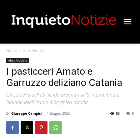
Home
Altre Notizie
Altre Notizie
I pasticceri Amato e
Garruzzo deliziano Catania
Gli studenti dell'IIS Renda premiati all'8° Campionato
Italiano degli Istituti Alberghieri d’Italia
Di
Giuseppe Campisi
-
4 Giugno 2026
85
0