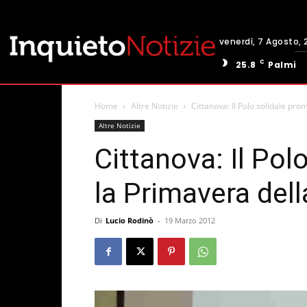
venerdì, 7 Agosto, 
C
25.8
Palmi
Home
Altre Notizie
Cittanova: Il Polo solidale pro
Altre Notizie
Cittanova: Il Po
la Primavera dell
Di
Lucio Rodinò
-
19 Marzo 2012