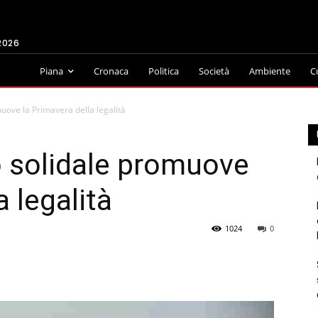
2026
Piana
Cronaca
Politica
Società
Ambiente
C
muove la Primavera della legalità
lo solidale promuove
a legalità
1024
0