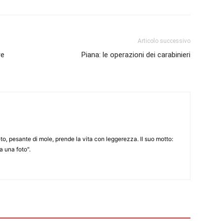
Articolo successivo
re
Piana: le operazioni dei carabinieri
to, pesante di mole, prende la vita con leggerezza. Il suo motto:
 una foto".