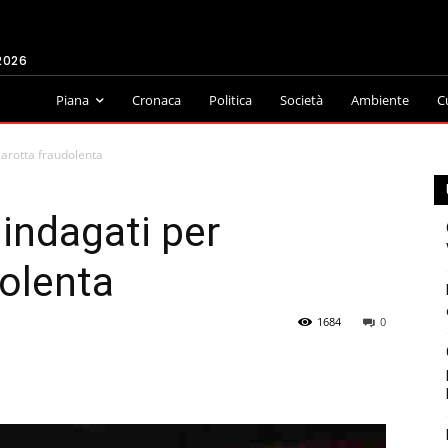
2026
Piana
Cronaca
Politica
Società
Ambiente
C
carotta fraudolenta
 indagati per
olenta
1684
0