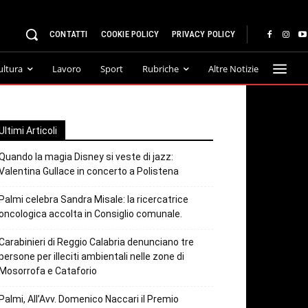
CONTATTI
COOKIE POLICY
PRIVACY POLICY
ultura
Lavoro
Sport
Rubriche
Altre Notizie
Ultimi Articoli
Quando la magia Disney si veste di jazz:
Valentina Gullace in concerto a Polistena
Palmi celebra Sandra Misale: la ricercatrice
oncologica accolta in Consiglio comunale.
Carabinieri di Reggio Calabria denunciano tre
persone per illeciti ambientali nelle zone di
Mosorrofa e Cataforio
Palmi, All’Avv. Domenico Naccari il Premio