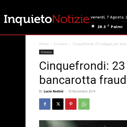
venerdì, 7 Agosto, 
C
28.3
Palmi
Home
Cronaca
Cinquefrondi: 23 indagati per ban
Cronaca
Cinquefrondi: 23
bancarotta fraud
Di
Lucio Rodinò
-
10 Novembre 2014