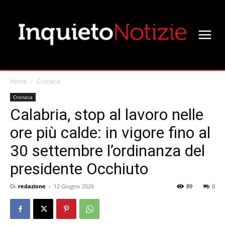
Home
Cronaca
Cronaca
Calabria, stop al lavoro nelle
ore più calde: in vigore fino al
30 settembre l’ordinanza del
presidente Occhiuto
Di
redazione
-
12 Giugno 2026
89
0