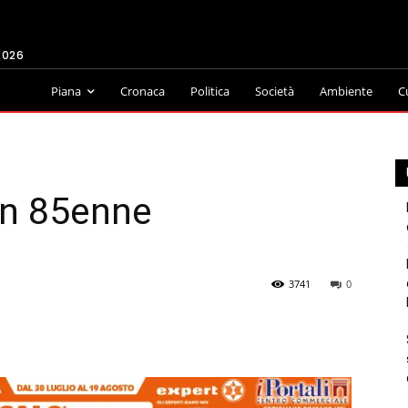
2026
Piana
Cronaca
Politica
Società
Ambiente
C
un 85enne
3741
0