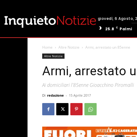
giovedì, 6 Agosto, 
C
25.8
Palmi
Home
Altre Notizie
Armi, arrestato un 85enne
Altre Notizie
Armi, arrestato 
Ai domiciliari l'85enne Gioacchino Piromalli
Di
redazione
-
15 Aprile 2017