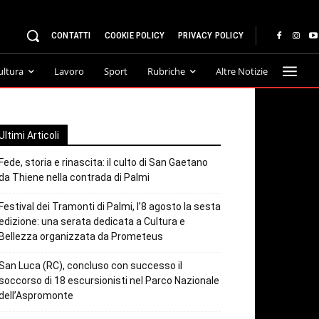
CONTATTI
COOKIE POLICY
PRIVACY POLICY
ultura
Lavoro
Sport
Rubriche
Altre Notizie
Ultimi Articoli
Fede, storia e rinascita: il culto di San Gaetano
da Thiene nella contrada di Palmi
Festival dei Tramonti di Palmi, l’8 agosto la sesta
edizione: una serata dedicata a Cultura e
Bellezza organizzata da Prometeus
San Luca (RC), concluso con successo il
soccorso di 18 escursionisti nel Parco Nazionale
dell’Aspromonte