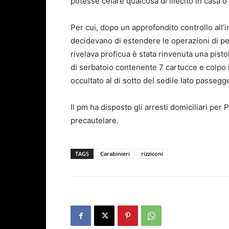
potesse celare qualcosa di illecito in casa o
Per cui, dopo un approfondito controllo all’in
decidevano di estendere le operazioni di pe
rivelava proficua è stata rinvenuta una pist
di serbatoio contenente 7 cartucce e colpo in
occultato al di sotto del sedile lato passegg
Il pm ha disposto gli arresti domiciliari per 
precautelare.
TAGS
Carabinieri
rizziconi