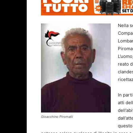
Nella s
Compagn
Lombard
Piromal
L’uomo,
reato d
clandes
ricetta
In part
atti de
dell’ab
Gioacchino Piromalli
dall’a
questo 