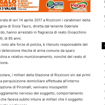
erata di ieri 14 aprile 2017 a Rizziconi i carabinieri della
ia di Gioia Tauro, diretta dal tenente Gabriele
o, hanno arrestato in flagranza di reato Gioacchino
li, di 85 anni.
 noto alle forze di polizia, è ritenuto responsabile del
i detenzione illecita di arma comune da sparo
tina e relativo munizionamento, nonché del reato di
zione.
icolare, i militari della Stazione di Rizziconi sin dai primi
lla perquisizione domiciliare effettuata all’interno
itazione di Piromalli, venivano insospettiti
tteggiamento nervoso del soggetto, comportamento
che faceva subito intuire ai militari che il soggetto