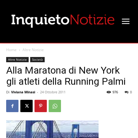
Home
Altre Notizie
Altre Notizie
Società
Alla Maratona di New York
gli atleti della Running Palmi
Di
Viviana Minasi
-
24 Ottobre 2011
976
0