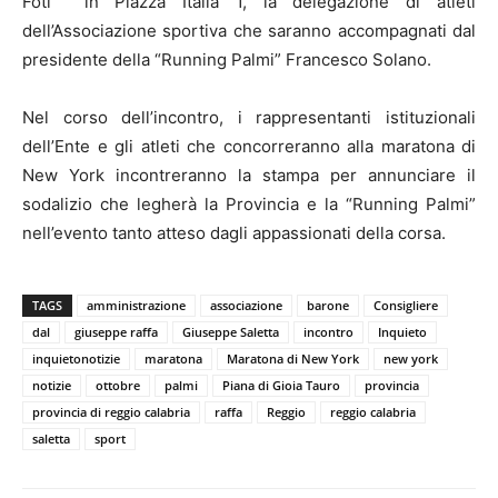
Foti in Piazza Italia 1, la delegazione di atleti
dell’Associazione sportiva che saranno accompagnati dal
presidente della “Running Palmi” Francesco Solano.
Nel corso dell’incontro, i rappresentanti istituzionali
dell’Ente e gli atleti che concorreranno alla maratona di
New York incontreranno la stampa per annunciare il
sodalizio che legherà la Provincia e la “Running Palmi”
nell’evento tanto atteso dagli appassionati della corsa.
TAGS
amministrazione
associazione
barone
Consigliere
dal
giuseppe raffa
Giuseppe Saletta
incontro
Inquieto
inquietonotizie
maratona
Maratona di New York
new york
notizie
ottobre
palmi
Piana di Gioia Tauro
provincia
provincia di reggio calabria
raffa
Reggio
reggio calabria
saletta
sport