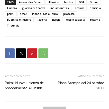
TAGS
Alessandra Cerreti
all inside
bunker
DDA
Donna
Finanza
guardia di finanza
inquietonotizie
omicidi
omicidio
palmi
pesce
Piana di Gioia Tauro
processo
pubblico ministero
Reggina
Reggio
reggio calabria
rosarno
Tribunale
Articolo precedente
Articolo successivo
Palmi: Nuova udienza del
Piana Stampa del 24 ottobre
procedimento All Inside
2011