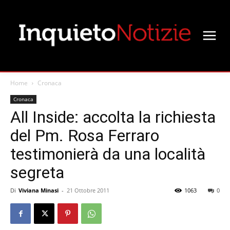
Home
Cronaca
Cronaca
All Inside: accolta la richiesta
del Pm. Rosa Ferraro
testimonierà da una località
segreta
Di
Viviana Minasi
-
21 Ottobre 2011
1063
0