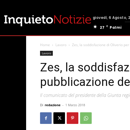
giovedì, 6 Agosto, 
C
27
Palmi
Home
Lavoro
Zes, la soddisfazione di Oliverio per
Lavoro
Zes, la soddisfaz
pubblicazione de
Il comunicato del presidente della Giunta reg
Di
redazione
-
1 Marzo 2018