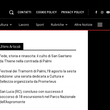
CONTATTI
COOKIE POLICY
PRIVACY POLICY
ultura
Lavoro
Sport
Rubriche
Altre Notizie
Ultimi Articoli
Fede, storia e rinascita: il culto di San Gaetano
da Thiene nella contrada di Palmi
Festival dei Tramonti di Palmi, l’8 agosto la sesta
edizione: una serata dedicata a Cultura e
Bellezza organizzata da Prometeus
San Luca (RC), concluso con successo il
soccorso di 18 escursionisti nel Parco Nazionale
dell’Aspromonte