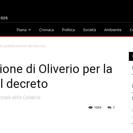
2026
Piana
Cronaca
Politica
Società
Ambiente
C
 la pubblicazione del decreto
ione di Oliverio per la
l decreto
ionale della Calabria
1054
0