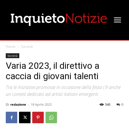
Home
Società
Società
Varia 2023, il direttivo a
caccia di giovani talenti
Tra le iniziative promosse in occasione della festa c'è anche
un contest dedicato ad artisti italiani emergenti
Di
redazione
-
18 Aprile 2023
540
0