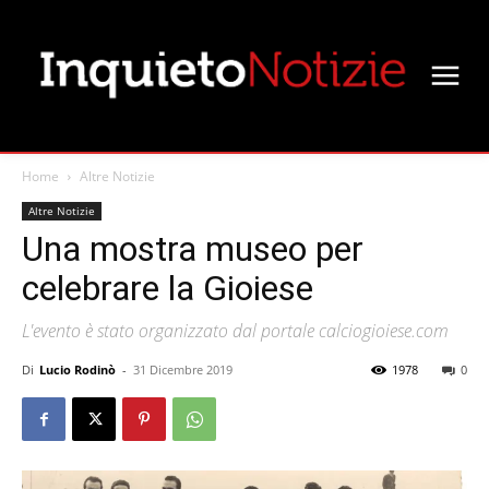
Home
Altre Notizie
Altre Notizie
Una mostra museo per
celebrare la Gioiese
L'evento è stato organizzato dal portale calciogioiese.com
Di
Lucio Rodinò
-
31 Dicembre 2019
1978
0