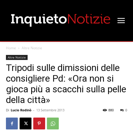
Home
Altre Notizie
Altre Notizie
Tripodi sulle dimissioni delle
consigliere Pd: «Ora non si
gioca più a scacchi sulla pelle
della città»
Di
Lucio Rodinò
-
13 Settembre 2013
880
0