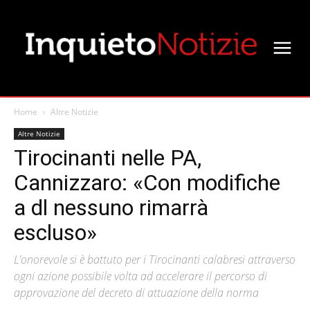
Home
Altre Notizie
Altre Notizie
Tirocinanti nelle PA,
Cannizzaro: «Con modifiche
a dl nessuno rimarrà
escluso»
L'onorevole si è battuto per i Tirocinanti calabresi attraverso
ogni azione possibile volta ad accelerare il percorso di
approvazione del decreto di attuazione della norma