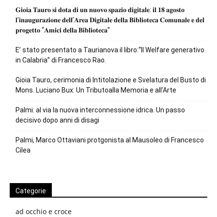
𝐆𝐢𝐨𝐢𝐚 𝐓𝐚𝐮𝐫𝐨 𝐬𝐢 𝐝𝐨𝐭𝐚 𝐝𝐢 𝐮𝐧 𝐧𝐮𝐨𝐯𝐨 𝐬𝐩𝐚𝐳𝐢𝐨 𝐝𝐢𝐠𝐢𝐭𝐚𝐥𝐞: 𝐢𝐥 𝟏𝟖 𝐚𝐠𝐨𝐬𝐭𝐨
𝐥’𝐢𝐧𝐚𝐮𝐠𝐮𝐫𝐚𝐳𝐢𝐨𝐧𝐞 𝐝𝐞𝐥𝐥’𝐀𝐫𝐞𝐚 𝐃𝐢𝐠𝐢𝐭𝐚𝐥𝐞 𝐝𝐞𝐥𝐥𝐚 𝐁𝐢𝐛𝐥𝐢𝐨𝐭𝐞𝐜𝐚 𝐂𝐨𝐦𝐮𝐧𝐚𝐥𝐞 𝐞 𝐝𝐞𝐥
𝐩𝐫𝐨𝐠𝐞𝐭𝐭𝐨 “𝐀𝐦𝐢𝐜𝐢 𝐝𝐞𝐥𝐥𝐚 𝐁𝐢𝐛𝐥𝐢𝐨𝐭𝐞𝐜𝐚”
E’ stato presentato a Taurianova il libro:“Il Welfare generativo
in Calabria” di Francesco Rao.
Gioia Tauro, cerimonia di Intitolazione e Svelatura del Busto di
Mons. Luciano Bux: Un Tributoalla Memoria e all’Arte
Palmi: al via la nuova interconnessione idrica. Un passo
decisivo dopo anni di disagi
Palmi, Marco Ottaviani protgonista al Mausoleo di Francesco
Cilea
Categorie
ad occhio e croce