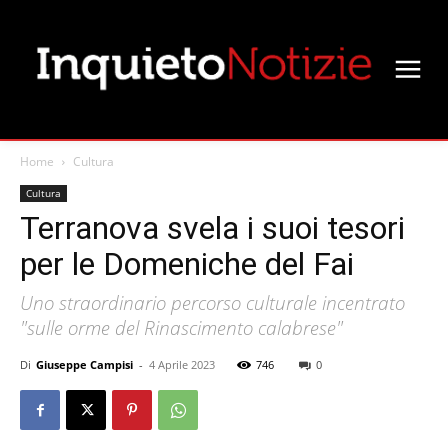
Home
Cultura
Cultura
Terranova svela i suoi tesori
per le Domeniche del Fai
Uno straordinario percorso culturale incentrato
"sulle orme del Rinascimento calabrese"
Di
Giuseppe Campisi
-
4 Aprile 2023
746
0