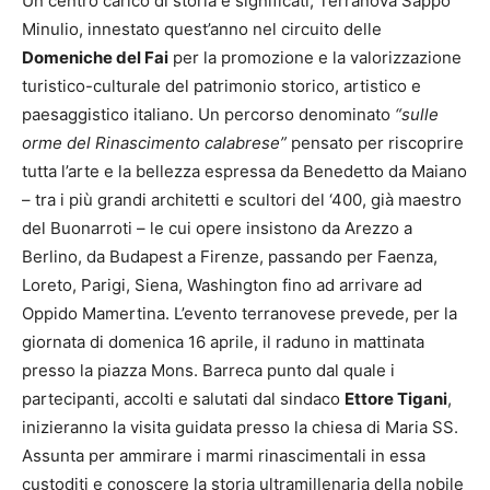
Un centro carico di storia e significati, Terranova Sappo
Minulio, innestato quest’anno nel circuito delle
Domeniche del Fai
per la promozione e la valorizzazione
turistico-culturale del patrimonio storico, artistico e
paesaggistico italiano. Un percorso denominato
“sulle
orme del Rinascimento calabrese”
pensato per riscoprire
tutta l’arte e la bellezza espressa da Benedetto da Maiano
– tra i più grandi architetti e scultori del ‘400, già maestro
del Buonarroti – le cui opere insistono da Arezzo a
Berlino, da Budapest a Firenze, passando per Faenza,
Loreto, Parigi, Siena, Washington fino ad arrivare ad
Oppido Mamertina. L’evento terranovese prevede, per la
giornata di domenica 16 aprile, il raduno in mattinata
presso la piazza Mons. Barreca punto dal quale i
partecipanti, accolti e salutati dal sindaco
Ettore Tigani
,
inizieranno la visita guidata presso la chiesa di Maria SS.
Assunta per ammirare i marmi rinascimentali in essa
custoditi e conoscere la storia ultramillenaria della nobile