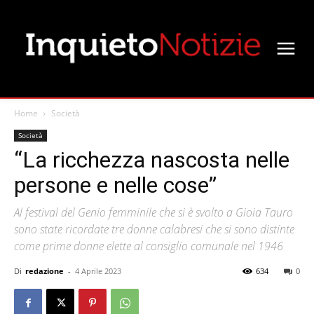
Home
Società
Società
“La ricchezza nascosta nelle
persone e nelle cose”
Al festival del Genio femminile che si è svolto a Gioia Tauro
sono state ricordate tre donne calabresi che si sono distinte
come prime donne elette al consiglio comunale nel 1946
Di
redazione
-
4 Aprile 2023
634
0