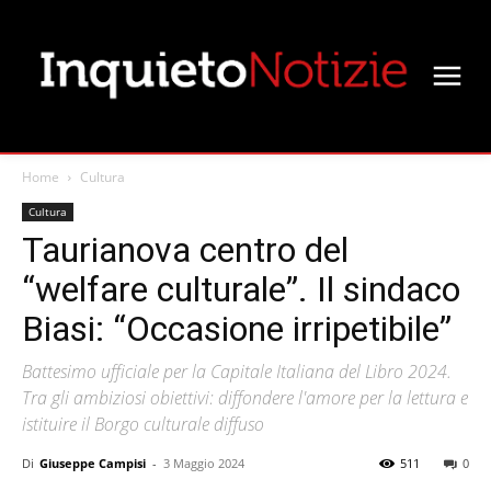
Home
Cultura
Cultura
Taurianova centro del
“welfare culturale”. Il sindaco
Biasi: “Occasione irripetibile”
Battesimo ufficiale per la Capitale Italiana del Libro 2024.
Tra gli ambiziosi obiettivi: diffondere l'amore per la lettura e
istituire il Borgo culturale diffuso
Di
Giuseppe Campisi
-
3 Maggio 2024
511
0