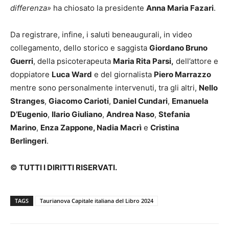
differenza»
ha chiosato la presidente
Anna Maria Fazari
.
Da registrare, infine, i saluti beneaugurali, in video
collegamento, dello storico e saggista
Giordano Bruno
Guerri
, della psicoterapeuta
Maria Rita Parsi,
dell’attore e
doppiatore
Luca Ward
e del giornalista
Piero Marrazzo
mentre sono personalmente intervenuti, tra gli altri,
Nello
Stranges
,
Giacomo Carioti
,
Daniel Cundari
,
Emanuela
D’Eugenio
,
Ilario Giuliano
,
Andrea Naso
,
Stefania
Marino
,
Enza Zappone, Nadia Macrì
e
Cristina
Berlingeri
.
© TUTTI I DIRITTI RISERVATI.
TAGS
Taurianova Capitale italiana del Libro 2024