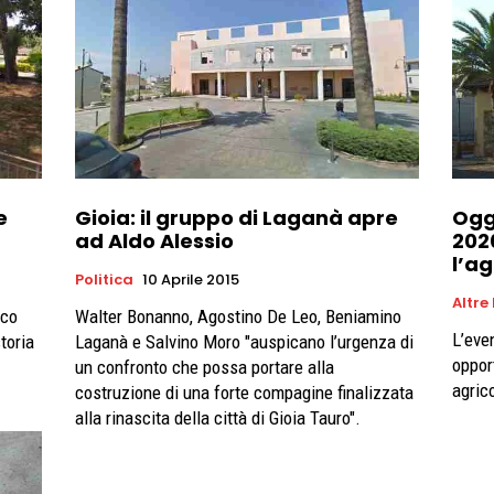
e
Gioia: il gruppo di Laganà apre
Ogg
ad Aldo Alessio
202
l’a
Politica
10 Aprile 2015
Altre
rco
Walter Bonanno, Agostino De Leo, Beniamino
L’eve
toria
Laganà e Salvino Moro "auspicano l’urgenza di
oppor
un confronto che possa portare alla
agric
costruzione di una forte compagine finalizzata
alla rinascita della città di Gioia Tauro".