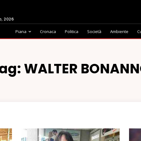
o, 2026
Piana
Cronaca
Politica
Società
Ambiente
C
ag:
WALTER BONAN