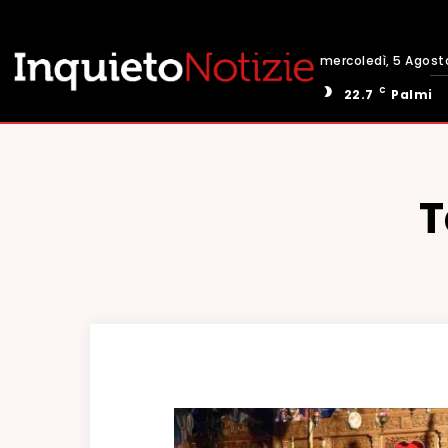
mercoledì, 5 Agost
C
22.7
Palmi
T