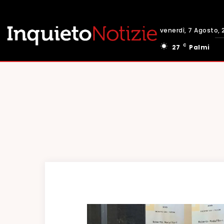
venerdì, 7 Agosto, 
C
27
Palmi