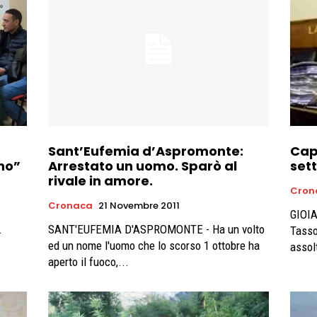
Sant’Eufemia d’Aspromonte:
Cap
no”
Arrestato un uomo. Sparò al
set
rivale in amore.
Cron
Cronaca
21 Novembre 2011
GIOIA
.
SANT'EUFEMIA D'ASPROMONTE - Ha un volto
Tasso
ed un nome l'uomo che lo scorso 1 ottobre ha
assolt
aperto il fuoco,...