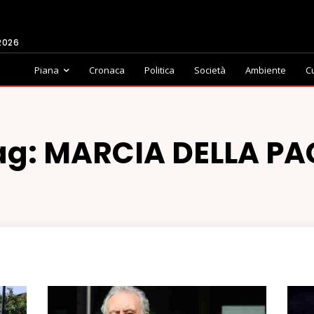
2026
Piana
Cronaca
Politica
Società
Ambiente
C
ag:
MARCIA DELLA PA