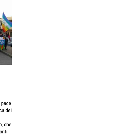
a pace
ca dei
o, che
anti