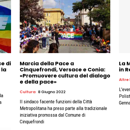
ce di
Marcia della Pace a
La 
 la
Cinquefrondi, Versace e Conia:
in R
«Promuovere cultura del dialogo
Altre
e della pace»
L'eve
Cultura
8 Giugno 2022
la
Polis
Il sindaco facente funzioni della Città
a
Genna
Metropolitana ha preso parte alla tradizionale
iniziativa promossa dal Comune di
Cinquefrondi