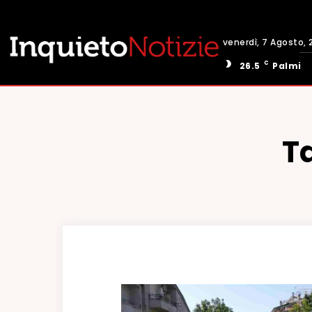
venerdì, 7 Agosto, 
C
26.5
Palmi
T