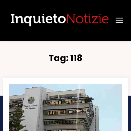
Tag:
118