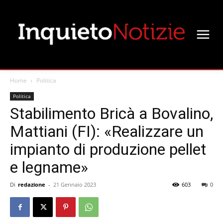
Home
Politica
Politica
Stabilimento Bricà a Bovalino,
Mattiani (FI): «Realizzare un
impianto di produzione pellet
e legname»
Di
redazione
-
21 Gennaio 2023
603
0