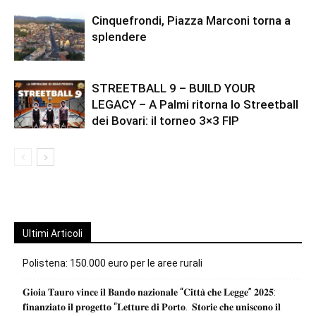
Cinquefrondi, Piazza Marconi torna a
splendere
STREETBALL 9 – BUILD YOUR
LEGACY – A Palmi ritorna lo Streetball
dei Bovari: il torneo 3×3 FIP
Ultimi Articoli
Polistena: 150.000 euro per le aree rurali
𝐆𝐢𝐨𝐢𝐚 𝐓𝐚𝐮𝐫𝐨 𝐯𝐢𝐧𝐜𝐞 𝐢𝐥 𝐁𝐚𝐧𝐝𝐨 𝐧𝐚𝐳𝐢𝐨𝐧𝐚𝐥𝐞 “𝐂𝐢𝐭𝐭𝐚̀ 𝐜𝐡𝐞 𝐋𝐞𝐠𝐠𝐞” 𝟐𝟎𝟐𝟓:
𝐟𝐢𝐧𝐚𝐧𝐳𝐢𝐚𝐭𝐨 𝐢𝐥 𝐩𝐫𝐨𝐠𝐞𝐭𝐭𝐨 “𝐋𝐞𝐭𝐭𝐮𝐫𝐞 𝐝𝐢 𝐏𝐨𝐫𝐭𝐨. 𝐒𝐭𝐨𝐫𝐢𝐞 𝐜𝐡𝐞 𝐮𝐧𝐢𝐬𝐜𝐨𝐧𝐨 𝐢𝐥