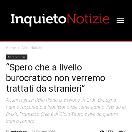
Home
Altre Notizie
Altre Notizie
“Spero che a livello
burocratico non verremo
trattati da stranieri”
Alcuni ragazzi della Piana che vivono in Gran Bretagna
hanno raccontato a Inquietonotizie come stanno vivendo la
Brexit. Francesco Crea è di Gioia Tauro e vive da quattro
anni a Londra
Di
redazione
-
24 Giugno 2016
1872
0