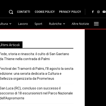
CONTATTI
COOKIE POLICY
PRIVACY POLICY
ultura
Lavoro
Sport
Rubriche
Altre Notizie
Ultimi Articoli
Fede, storia e rinascita: il culto di San Gaetano
da Thiene nella contrada di Palmi
Festival dei Tramonti di Palmi, l’8 agosto la sesta
edizione: una serata dedicata a Cultura e
Bellezza organizzata da Prometeus
San Luca (RC), concluso con successo il
soccorso di 18 escursionisti nel Parco Nazionale
dell’Aspromonte