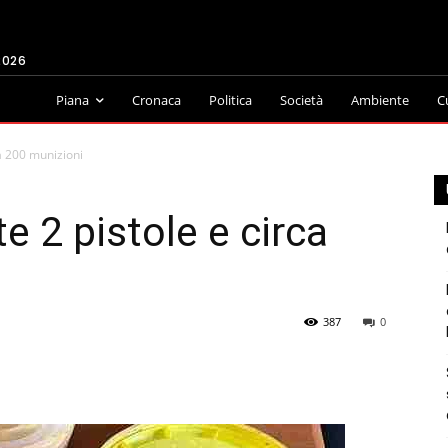
2026
Piana
Cronaca
Politica
Società
Ambiente
C
ca 200 munizioni
te 2 pistole e circa
387
0