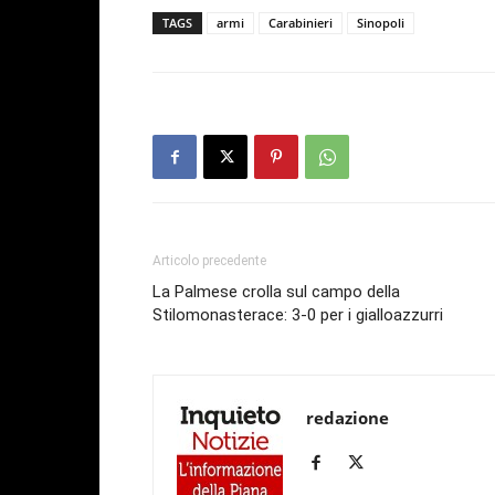
TAGS
armi
Carabinieri
Sinopoli
Articolo precedente
La Palmese crolla sul campo della
Stilomonasterace: 3-0 per i gialloazzurri
redazione