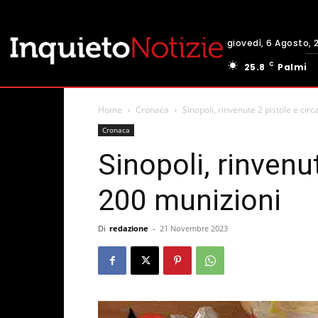
giovedì, 6 Agosto, 
C
25.8
Palmi
Home
Cronaca
Sinopoli, rinvenute 2 pistole e cir
Cronaca
Sinopoli, rinvenu
200 munizioni
Di
redazione
-
21 Novembre 2023