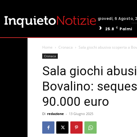
giovedì, 6 Agosto, 
C
25.8
Palmi
Home
Cronaca
Sala giochi abusiva scoperta a Bov
Cronaca
Sala giochi abus
Bovalino: sequest
90.000 euro
Di
redazione
-
13 Giugno 2025