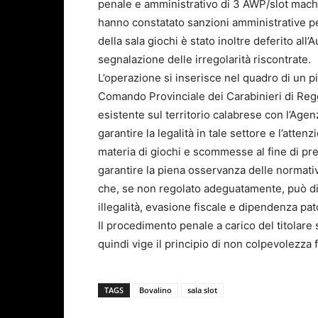
penale e amministrativo di 3 AWP/slot machi
hanno constatato sanzioni amministrative per
della sala giochi è stato inoltre deferito all’A
segnalazione delle irregolarità riscontrate.
L’operazione si inserisce nel quadro di un pi
Comando Provinciale dei Carabinieri di Regg
esistente sul territorio calabrese con l’Age
garantire la legalità in tale settore e l’atten
materia di giochi e scommesse al fine di pre
garantire la piena osservanza delle normati
che, se non regolato adeguatamente, può di
illegalità, evasione fiscale e dipendenza pat
Il procedimento penale a carico del titolare s
quindi vige il principio di non colpevolezza 
TAGS
Bovalino
sala slot