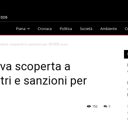
2026
Piana
Cronaca
Politica
Società
Ambiente
C
alino: sequestri e sanzioni per 90.000 euro
iva scoperta a
ri e sanzioni per
152
0