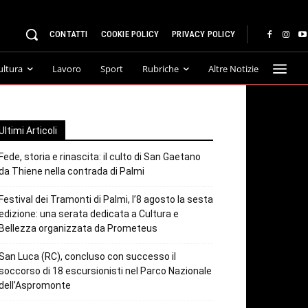
CONTATTI
COOKIE POLICY
PRIVACY POLICY
ultura
Lavoro
Sport
Rubriche
Altre Notizie
Ultimi Articoli
Fede, storia e rinascita: il culto di San Gaetano
da Thiene nella contrada di Palmi
Festival dei Tramonti di Palmi, l’8 agosto la sesta
edizione: una serata dedicata a Cultura e
Bellezza organizzata da Prometeus
San Luca (RC), concluso con successo il
soccorso di 18 escursionisti nel Parco Nazionale
dell’Aspromonte