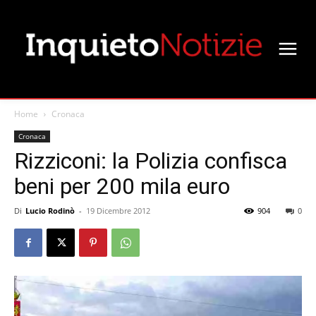
Home
Cronaca
Cronaca
Rizziconi: la Polizia confisca
beni per 200 mila euro
Di
Lucio Rodinò
-
19 Dicembre 2012
904
0