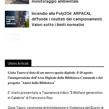
monitoraggio ambientale
Incendio alla Poly2Oil: ARPACAL
diffonde i risultati dei campionamenti.
Valori sotto i limiti normativi
Ultimi Articoli
𝐆𝐢𝐨𝐢𝐚 𝐓𝐚𝐮𝐫𝐨 𝐬𝐢 𝐝𝐨𝐭𝐚 𝐝𝐢 𝐮𝐧 𝐧𝐮𝐨𝐯𝐨 𝐬𝐩𝐚𝐳𝐢𝐨 𝐝𝐢𝐠𝐢𝐭𝐚𝐥𝐞: 𝐢𝐥 𝟏𝟖 𝐚𝐠𝐨𝐬𝐭𝐨
𝐥’𝐢𝐧𝐚𝐮𝐠𝐮𝐫𝐚𝐳𝐢𝐨𝐧𝐞 𝐝𝐞𝐥𝐥’𝐀𝐫𝐞𝐚 𝐃𝐢𝐠𝐢𝐭𝐚𝐥𝐞 𝐝𝐞𝐥𝐥𝐚 𝐁𝐢𝐛𝐥𝐢𝐨𝐭𝐞𝐜𝐚 𝐂𝐨𝐦𝐮𝐧𝐚𝐥𝐞 𝐞 𝐝𝐞𝐥
𝐩𝐫𝐨𝐠𝐞𝐭𝐭𝐨 “𝐀𝐦𝐢𝐜𝐢 𝐝𝐞𝐥𝐥𝐚 𝐁𝐢𝐛𝐥𝐢𝐨𝐭𝐞𝐜𝐚”
E’ stato presentato a Taurianova il libro:“Il Welfare generativo
in Calabria” di Francesco Rao.
Gioia Tauro, cerimonia di Intitolazione e Svelatura del Busto di