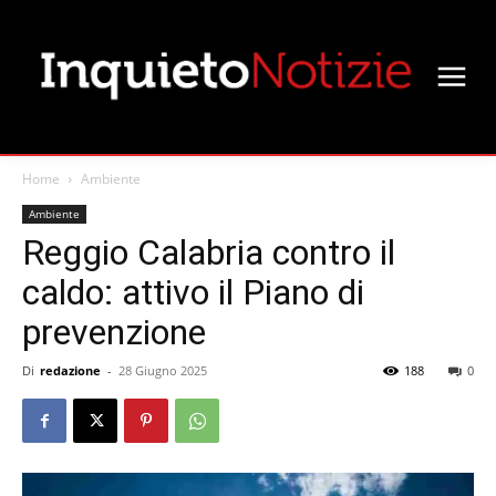
Home
Ambiente
Ambiente
Reggio Calabria contro il
caldo: attivo il Piano di
prevenzione
Di
redazione
-
28 Giugno 2025
188
0