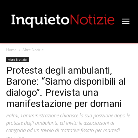
Home
Altre Notizie
Altre Notizie
Protesta degli ambulanti,
Barone: “Siamo disponibili al
dialogo”. Prevista una
manifestazione per domani
Palmi, l'amministrazione chiarisce la sua posizione dopo le
proteste degli ambulanti, ed invita le associazioni di
categoria ad un tavolo di trattative fissato per martedì
prossimo