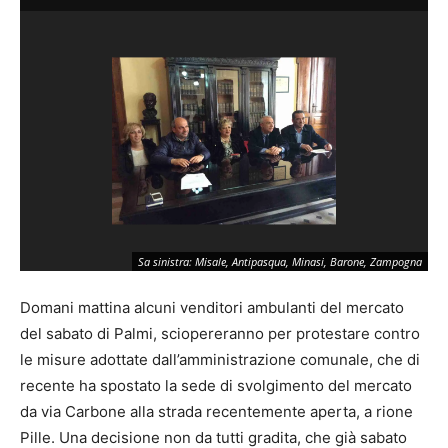
Sa sinistra: Misale, Antipasqua, Minasi, Barone, Zampogna
Domani mattina alcuni venditori ambulanti del mercato
del sabato di Palmi, sciopereranno per protestare contro
le misure adottate dall’amministrazione comunale, che di
recente ha spostato la sede di svolgimento del mercato
da via Carbone alla strada recentemente aperta, a rione
Pille. Una decisione non da tutti gradita, che già sabato