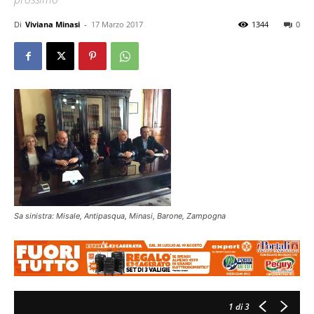
Di
Viviana Minasi
-
17 Marzo 2017
1344
0
Sa sinistra: Misale, Antipasqua, Minasi, Barone, Zampogna
1
di 3