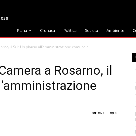
2026
Piana
Cronaca
Politica
Società
Ambiente
C
arno, il Sul: Un plauso all’amministrazione comunale
 Camera a Rosarno, il
ll’amministrazione
860
0