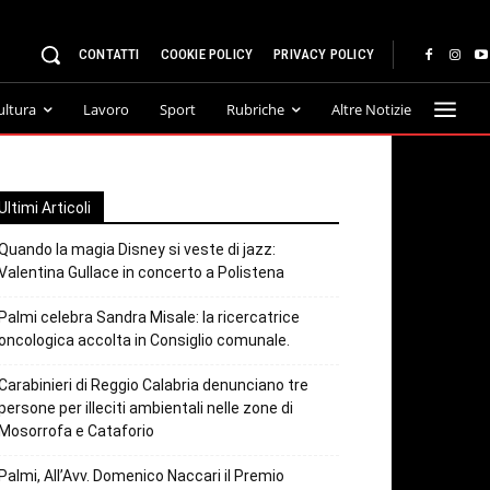
CONTATTI
COOKIE POLICY
PRIVACY POLICY
ultura
Lavoro
Sport
Rubriche
Altre Notizie
Ultimi Articoli
Quando la magia Disney si veste di jazz:
Valentina Gullace in concerto a Polistena
Palmi celebra Sandra Misale: la ricercatrice
oncologica accolta in Consiglio comunale.
Carabinieri di Reggio Calabria denunciano tre
persone per illeciti ambientali nelle zone di
Mosorrofa e Cataforio
Palmi, All’Avv. Domenico Naccari il Premio