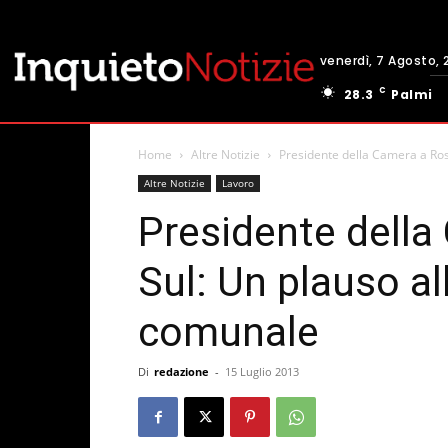
venerdì, 7 Agosto, 
C
28.3
Palmi
Home
Altre Notizie
Presidente della Camera a Ros
Altre Notizie
Lavoro
Presidente della
Sul: Un plauso a
comunale
Di
redazione
-
15 Luglio 2013