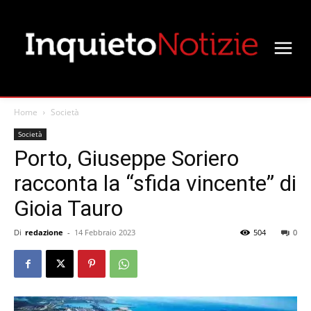
Home
Società
Società
Porto, Giuseppe Soriero
racconta la “sfida vincente” di
Gioia Tauro
Di
redazione
-
14 Febbraio 2023
504
0