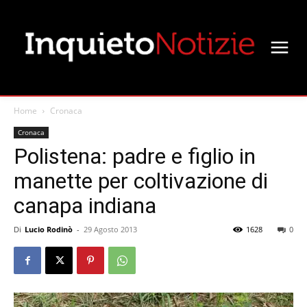
Home
Cronaca
Cronaca
Polistena: padre e figlio in
manette per coltivazione di
canapa indiana
Di
Lucio Rodinò
-
29 Agosto 2013
1628
0