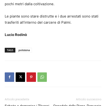
pochi metri dalla coltivazione.
Le piante sono stare distrutte e i due arrestati sono stati
trasferiti all’interno del carcere di Palmi.
Lucio Rodinò
TAGS
polistena
Articolo precedente
Articolo successivo
Sabato e domenica i “Diversi
Ospedale della Piana, Ranuccio