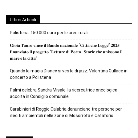
Ultimi Articoli
Polistena: 150.000 euro per le aree rurali
𝐆𝐢𝐨𝐢𝐚 𝐓𝐚𝐮𝐫𝐨 𝐯𝐢𝐧𝐜𝐞 𝐢𝐥 𝐁𝐚𝐧𝐝𝐨 𝐧𝐚𝐳𝐢𝐨𝐧𝐚𝐥𝐞 “𝐂𝐢𝐭𝐭𝐚̀ 𝐜𝐡𝐞 𝐋𝐞𝐠𝐠𝐞” 𝟐𝟎𝟐𝟓:
𝐟𝐢𝐧𝐚𝐧𝐳𝐢𝐚𝐭𝐨 𝐢𝐥 𝐩𝐫𝐨𝐠𝐞𝐭𝐭𝐨 “𝐋𝐞𝐭𝐭𝐮𝐫𝐞 𝐝𝐢 𝐏𝐨𝐫𝐭𝐨. 𝐒𝐭𝐨𝐫𝐢𝐞 𝐜𝐡𝐞 𝐮𝐧𝐢𝐬𝐜𝐨𝐧𝐨 𝐢𝐥
𝐦𝐚𝐫𝐞 𝐞 𝐥𝐚 𝐜𝐢𝐭𝐭𝐚̀”
Quando la magia Disney si veste di jazz: Valentina Gullace in
concerto a Polistena
Palmi celebra Sandra Misale: la ricercatrice oncologica
accolta in Consiglio comunale.
Carabinieri di Reggio Calabria denunciano tre persone per
illeciti ambientali nelle zone di Mosorrofa e Cataforio