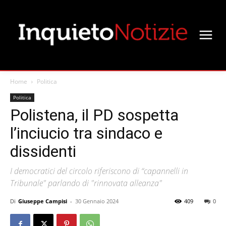
Home
Politica
Politica
Polistena, il PD sospetta
l’inciucio tra sindaco e
dissidenti
I democratici del circolo riferiscono di “capannelli in
Tribunale" parlando di "rinnovata alleanza"
Di
Giuseppe Campisi
-
30 Gennaio 2024
409
0