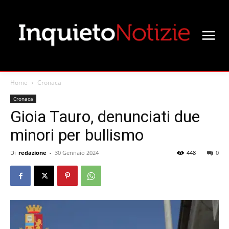
Home
Cronaca
Cronaca
Gioia Tauro, denunciati due
minori per bullismo
Di
redazione
-
30 Gennaio 2024
448
0