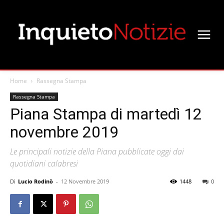
Home
Rassegna Stampa
Rassegna Stampa
Piana Stampa di martedì 12
novembre 2019
Le principali notizie della Piana pubblicate oggi dai
quotidiani calabresi
Di
Lucio Rodinò
-
12 Novembre 2019
1448
0