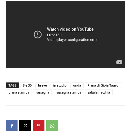
TAGS
8 e 30
breve
in studio
onda
Piana di Gioia Tauro
piana stampa
rassegna
rassegna stampa
saltalamacchia