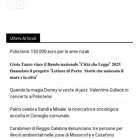
Ultimi Articoli
Polistena: 150.000 euro per le aree rurali
𝐆𝐢𝐨𝐢𝐚 𝐓𝐚𝐮𝐫𝐨 𝐯𝐢𝐧𝐜𝐞 𝐢𝐥 𝐁𝐚𝐧𝐝𝐨 𝐧𝐚𝐳𝐢𝐨𝐧𝐚𝐥𝐞 “𝐂𝐢𝐭𝐭𝐚̀ 𝐜𝐡𝐞 𝐋𝐞𝐠𝐠𝐞” 𝟐𝟎𝟐𝟓:
𝐟𝐢𝐧𝐚𝐧𝐳𝐢𝐚𝐭𝐨 𝐢𝐥 𝐩𝐫𝐨𝐠𝐞𝐭𝐭𝐨 “𝐋𝐞𝐭𝐭𝐮𝐫𝐞 𝐝𝐢 𝐏𝐨𝐫𝐭𝐨. 𝐒𝐭𝐨𝐫𝐢𝐞 𝐜𝐡𝐞 𝐮𝐧𝐢𝐬𝐜𝐨𝐧𝐨 𝐢𝐥
𝐦𝐚𝐫𝐞 𝐞 𝐥𝐚 𝐜𝐢𝐭𝐭𝐚̀”
Quando la magia Disney si veste di jazz: Valentina Gullace in
concerto a Polistena
Palmi celebra Sandra Misale: la ricercatrice oncologica
accolta in Consiglio comunale.
Carabinieri di Reggio Calabria denunciano tre persone per
illeciti ambientali nelle zone di Mosorrofa e Cataforio