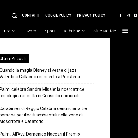
CONTATTI
COOKIE POLICY
PRIVACY POLICY
ultura
Lavoro
Sport
Rubriche
Altre Notizie
Ultimi Articoli
Quando la magia Disney si veste di jazz:
Valentina Gullace in concerto a Polistena
Palmi celebra Sandra Misale: la ricercatrice
oncologica accolta in Consiglio comunale.
Carabinieri di Reggio Calabria denunciano tre
persone per illeciti ambientali nelle zone di
Mosorrofa e Cataforio
Palmi, All’Avv. Domenico Naccari il Premio