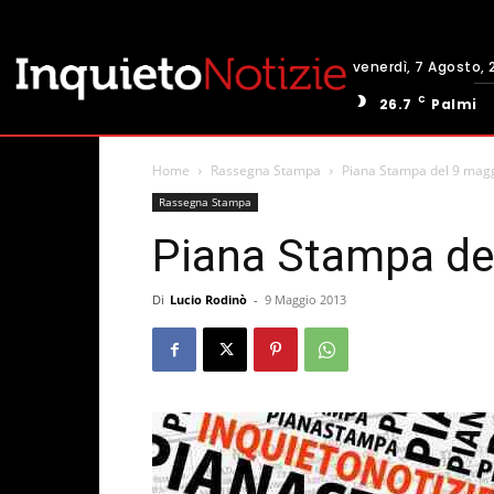
venerdì, 7 Agosto, 
C
26.7
Palmi
Home
Rassegna Stampa
Piana Stampa del 9 mag
Rassegna Stampa
Piana Stampa de
Di
Lucio Rodinò
-
9 Maggio 2013