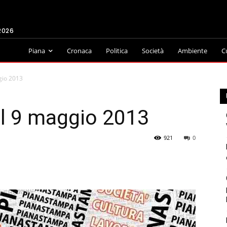
2026
Piana
Cronaca
Politica
Società
Ambiente
C
gio 2013
l 9 maggio 2013
921
0