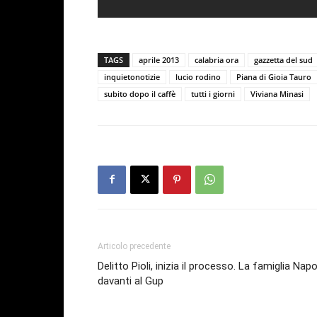
TAGS
aprile 2013
calabria ora
gazzetta del sud
inquietonotizie
lucio rodino
Piana di Gioia Tauro
subito dopo il caffè
tutti i giorni
Viviana Minasi
Articolo precedente
Delitto Pioli, inizia il processo. La famiglia Napo
davanti al Gup