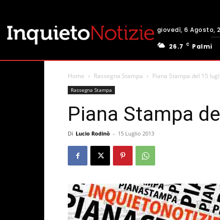
giovedì, 6 Agosto, 
C
26.7
Palmi
Home
Rassegna Stampa
Piana Stampa del 15 lugl
Rassegna Stampa
Piana Stampa del
Di
Lucio Rodinò
-
15 Luglio 2013