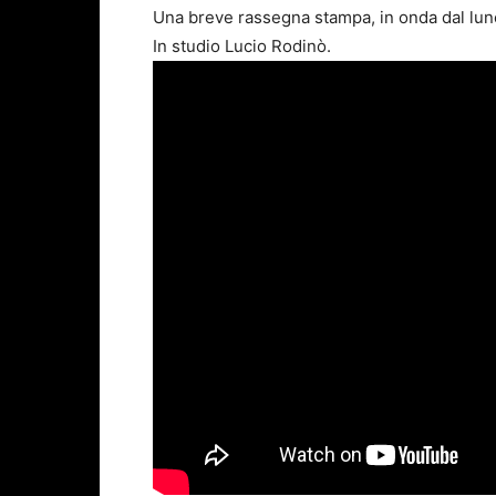
Una breve rassegna stampa, in onda dal luned
In studio Lucio Rodinò.