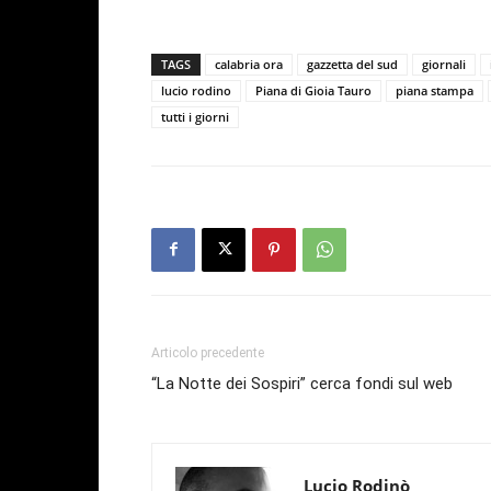
TAGS
calabria ora
gazzetta del sud
giornali
lucio rodino
Piana di Gioia Tauro
piana stampa
tutti i giorni
Articolo precedente
“La Notte dei Sospiri” cerca fondi sul web
Lucio Rodinò