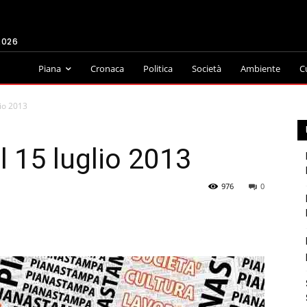
2026
Piana
Cronaca
Politica
Società
Ambiente
C
io 2013
 15 luglio 2013
976
0