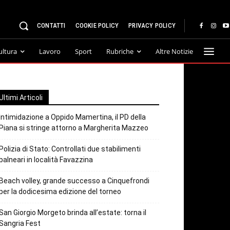
CONTATTI
COOKIE POLICY
PRIVACY POLICY
ultura
Lavoro
Sport
Rubriche
Altre Notizie
Ultimi Articoli
Intimidazione a Oppido Mamertina, il PD della
Piana si stringe attorno a Margherita Mazzeo
Polizia di Stato: Controllati due stabilimenti
balneari in località Favazzina
Beach volley, grande successo a Cinquefrondi
per la dodicesima edizione del torneo
San Giorgio Morgeto brinda all’estate: torna il
Sangria Fest