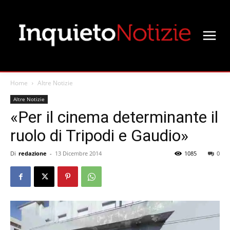
Home
Altre Notizie
Altre Notizie
«Per il cinema determinante il
ruolo di Tripodi e Gaudio»
Di
redazione
-
13 Dicembre 2014
1085
0