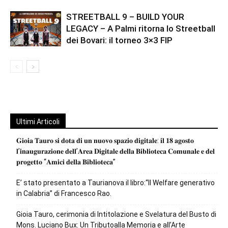
STREETBALL 9 – BUILD YOUR
LEGACY – A Palmi ritorna lo Streetball
dei Bovari: il torneo 3×3 FIP
Ultimi Articoli
𝐆𝐢𝐨𝐢𝐚 𝐓𝐚𝐮𝐫𝐨 𝐬𝐢 𝐝𝐨𝐭𝐚 𝐝𝐢 𝐮𝐧 𝐧𝐮𝐨𝐯𝐨 𝐬𝐩𝐚𝐳𝐢𝐨 𝐝𝐢𝐠𝐢𝐭𝐚𝐥𝐞: 𝐢𝐥 𝟏𝟖 𝐚𝐠𝐨𝐬𝐭𝐨
𝐥’𝐢𝐧𝐚𝐮𝐠𝐮𝐫𝐚𝐳𝐢𝐨𝐧𝐞 𝐝𝐞𝐥𝐥’𝐀𝐫𝐞𝐚 𝐃𝐢𝐠𝐢𝐭𝐚𝐥𝐞 𝐝𝐞𝐥𝐥𝐚 𝐁𝐢𝐛𝐥𝐢𝐨𝐭𝐞𝐜𝐚 𝐂𝐨𝐦𝐮𝐧𝐚𝐥𝐞 𝐞 𝐝𝐞𝐥
𝐩𝐫𝐨𝐠𝐞𝐭𝐭𝐨 “𝐀𝐦𝐢𝐜𝐢 𝐝𝐞𝐥𝐥𝐚 𝐁𝐢𝐛𝐥𝐢𝐨𝐭𝐞𝐜𝐚”
E’ stato presentato a Taurianova il libro:“Il Welfare generativo
in Calabria” di Francesco Rao.
Gioia Tauro, cerimonia di Intitolazione e Svelatura del Busto di
Mons. Luciano Bux: Un Tributoalla Memoria e all’Arte