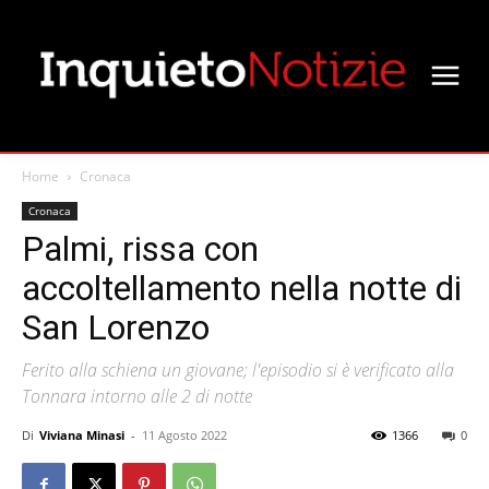
Home
Cronaca
Cronaca
Palmi, rissa con
accoltellamento nella notte di
San Lorenzo
Ferito alla schiena un giovane; l'episodio si è verificato alla
Tonnara intorno alle 2 di notte
Di
Viviana Minasi
-
11 Agosto 2022
1366
0