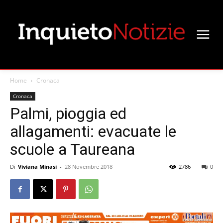
Home
Cronaca
Cronaca
Palmi, pioggia ed
allagamenti: evacuate le
scuole a Taureana
Di
Viviana Minasi
-
28 Novembre 2018
2786
0