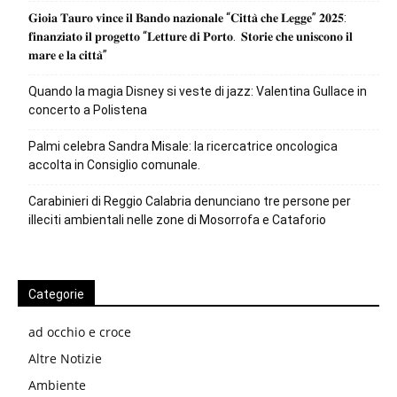
𝐆𝐢𝐨𝐢𝐚 𝐓𝐚𝐮𝐫𝐨 𝐯𝐢𝐧𝐜𝐞 𝐢𝐥 𝐁𝐚𝐧𝐝𝐨 𝐧𝐚𝐳𝐢𝐨𝐧𝐚𝐥𝐞 “𝐂𝐢𝐭𝐭𝐚̀ 𝐜𝐡𝐞 𝐋𝐞𝐠𝐠𝐞” 𝟐𝟎𝟐𝟓:
𝐟𝐢𝐧𝐚𝐧𝐳𝐢𝐚𝐭𝐨 𝐢𝐥 𝐩𝐫𝐨𝐠𝐞𝐭𝐭𝐨 “𝐋𝐞𝐭𝐭𝐮𝐫𝐞 𝐝𝐢 𝐏𝐨𝐫𝐭𝐨. 𝐒𝐭𝐨𝐫𝐢𝐞 𝐜𝐡𝐞 𝐮𝐧𝐢𝐬𝐜𝐨𝐧𝐨 𝐢𝐥
𝐦𝐚𝐫𝐞 𝐞 𝐥𝐚 𝐜𝐢𝐭𝐭𝐚̀”
Quando la magia Disney si veste di jazz: Valentina Gullace in
concerto a Polistena
Palmi celebra Sandra Misale: la ricercatrice oncologica
accolta in Consiglio comunale.
Carabinieri di Reggio Calabria denunciano tre persone per
illeciti ambientali nelle zone di Mosorrofa e Cataforio
Categorie
ad occhio e croce
Altre Notizie
Ambiente