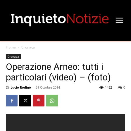
Home
Cronaca
Cronaca
Operazione Arneo: tutti i
particolari (video) – (foto)
Di
Lucio Rodinò
-
31 Ottobre 2014
1482
0