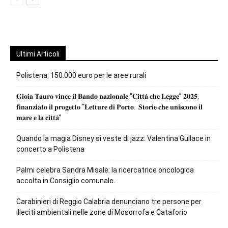
Ultimi Articoli
Polistena: 150.000 euro per le aree rurali
𝐆𝐢𝐨𝐢𝐚 𝐓𝐚𝐮𝐫𝐨 𝐯𝐢𝐧𝐜𝐞 𝐢𝐥 𝐁𝐚𝐧𝐝𝐨 𝐧𝐚𝐳𝐢𝐨𝐧𝐚𝐥𝐞 “𝐂𝐢𝐭𝐭𝐚̀ 𝐜𝐡𝐞 𝐋𝐞𝐠𝐠𝐞” 𝟐𝟎𝟐𝟓:
𝐟𝐢𝐧𝐚𝐧𝐳𝐢𝐚𝐭𝐨 𝐢𝐥 𝐩𝐫𝐨𝐠𝐞𝐭𝐭𝐨 “𝐋𝐞𝐭𝐭𝐮𝐫𝐞 𝐝𝐢 𝐏𝐨𝐫𝐭𝐨. 𝐒𝐭𝐨𝐫𝐢𝐞 𝐜𝐡𝐞 𝐮𝐧𝐢𝐬𝐜𝐨𝐧𝐨 𝐢𝐥
𝐦𝐚𝐫𝐞 𝐞 𝐥𝐚 𝐜𝐢𝐭𝐭𝐚̀”
Quando la magia Disney si veste di jazz: Valentina Gullace in
concerto a Polistena
Palmi celebra Sandra Misale: la ricercatrice oncologica
accolta in Consiglio comunale.
Carabinieri di Reggio Calabria denunciano tre persone per
illeciti ambientali nelle zone di Mosorrofa e Cataforio