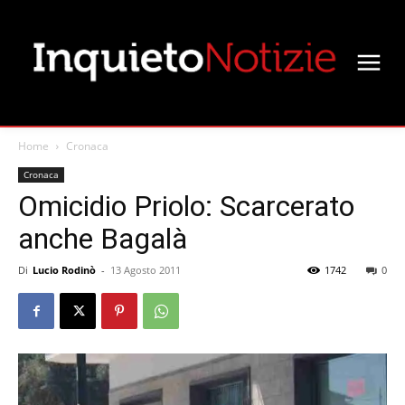
Home
Cronaca
Cronaca
Omicidio Priolo: Scarcerato
anche Bagalà
Di
Lucio Rodinò
-
13 Agosto 2011
1742
0