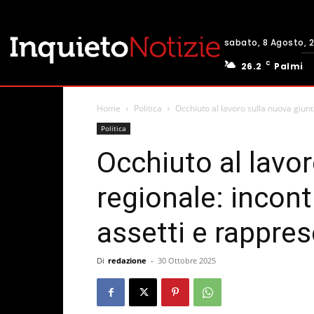
sabato, 8 Agosto, 
C
26.2
Palmi
Home
Politica
Occhiuto al lavoro sulla nuova giunt
Politica
Occhiuto al lavo
regionale: incont
assetti e rappre
Di
redazione
-
30 Ottobre 2025