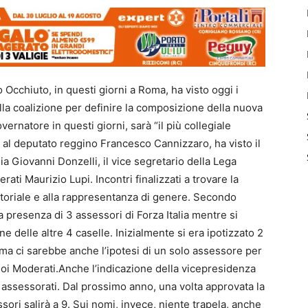
 Occhiuto, in questi giorni a Roma, ha visto oggi i
della coalizione per definire la composizione della nuova
overnatore in questi giorni, sarà “il più collegiale
e al deputato reggino Francesco Cannizzaro, ha visto il
lia Giovanni Donzelli, il vice segretario della Lega
ati Maurizio Lupi. Incontri finalizzati a trovare la
ritoriale e alla rappresentanza di genere. Secondo
a presenza di 3 assessori di Forza Italia mentre si
 delle altre 4 caselle. Inizialmente si era ipotizzato 2
 ma ci sarebbe anche l’ipotesi di un solo assessore per
 Noi Moderati.Anche l’indicazione della vicepresidenza
assessorati. Dal prossimo anno, una volta approvata la
ori salirà a 9. Sui nomi, invece, niente trapela, anche