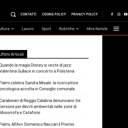
CONTATTI
COOKIE POLICY
PRIVACY POLICY
ultura
Lavoro
Sport
Rubriche
Altre Notizie
Ultimi Articoli
Quando la magia Disney si veste di jazz:
Valentina Gullace in concerto a Polistena
Palmi celebra Sandra Misale: la ricercatrice
oncologica accolta in Consiglio comunale.
Carabinieri di Reggio Calabria denunciano tre
persone per illeciti ambientali nelle zone di
Mosorrofa e Cataforio
Palmi, All’Avv. Domenico Naccari il Premio