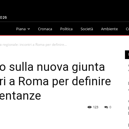
2026
Piana
Cronaca
Politica
Società
Ambiente
C
a regionale: incontri a Roma per definire...
ro sulla nuova giunta
ri a Roma per definire
sentanze
123
0