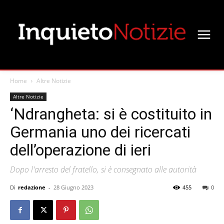
Home
Altre Notizie
Altre Notizie
‘Ndrangheta: si è costituito in
Germania uno dei ricercati
dell’operazione di ieri
Dopo l'arresto del fratello, si è consegnato alle autorità
Di
redazione
-
28 Giugno 2023
455
0