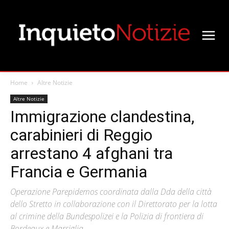
Home
Altre Notizie
Altre Notizie
Immigrazione clandestina,
carabinieri di Reggio
arrestano 4 afghani tra
Francia e Germania
Operazione Parepidemos coordinata dalla Dda della città
dello Stretto in collaborazione con il Direttorato per la lotta
al crimine della Bundespolizei e la Polizia di frontiera di
Bordeaux e Marsiglia