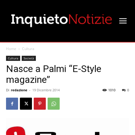
Home
Cultura
Cultura
Società
Nasce a Palmi “E-Style
magazine”
Di
redazione
-
19 Dicembre 2014
1010
0