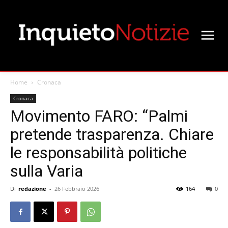
Home
Cronaca
Cronaca
Movimento FARO: “Palmi
pretende trasparenza. Chiare
le responsabilità politiche
sulla Varia
Di
redazione
-
26 Febbraio 2026
164
0