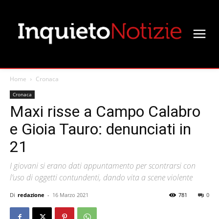
Home
Cronaca
Cronaca
Maxi risse a Campo Calabro
e Gioia Tauro: denunciati in
21
I giovani si erano dati appuntamento per scontrarsi con
l’uso di oggetti contundenti, dando vita a scene violente
Di
redazione
-
16 Marzo 2021
781
0