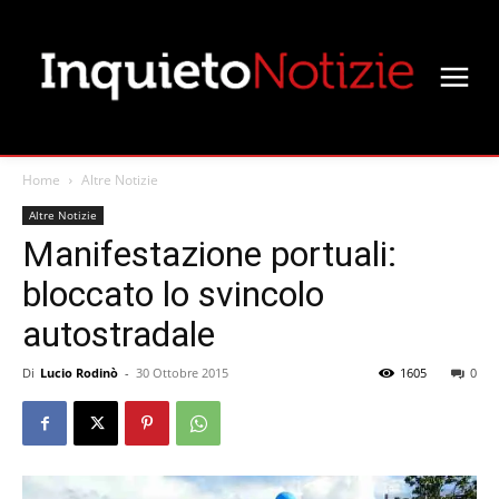
Home
Altre Notizie
Altre Notizie
Manifestazione portuali:
bloccato lo svincolo
autostradale
Di
Lucio Rodinò
-
30 Ottobre 2015
1605
0