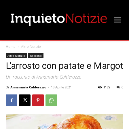
Home
Altre Notizie
Altre Notizie
Racconti
L’arrosto con patate e Margot
Un racconto di Annamaria Calderazzo
Di
Annamaria Calderazzo
-
18 Aprile 2021
1172
0