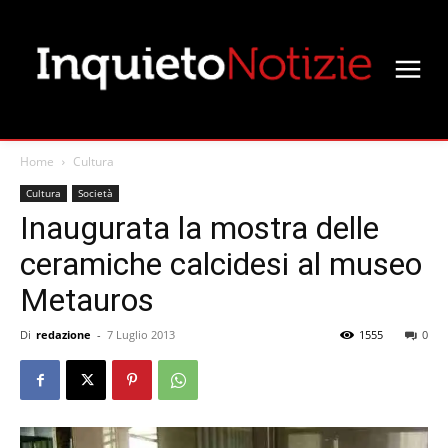
Home
Cultura
Cultura
Società
Inaugurata la mostra delle
ceramiche calcidesi al museo
Metauros
Di
redazione
-
7 Luglio 2013
1555
0